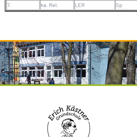
7.
ka. Rel.
LER
Sp